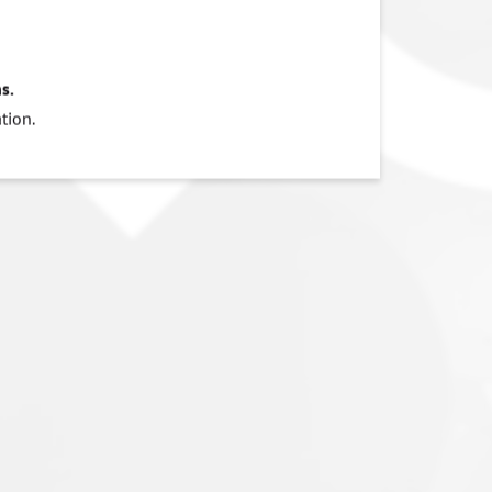
s.
tion.