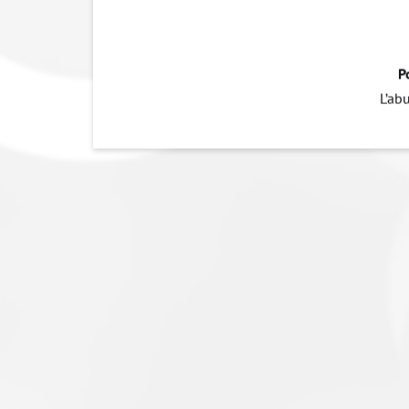
P
L’ab