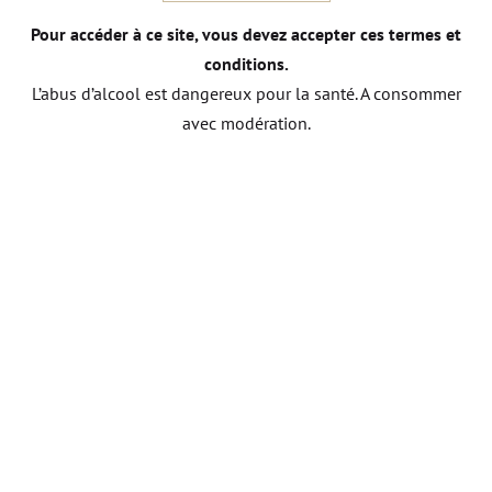
Pour accéder à ce site, vous devez accepter ces termes et
conditions.
NOUS CONTACTER
L’abus d’alcool est dangereux pour la santé. A consommer
avec modération.
Autres vins
DU DOMAINE