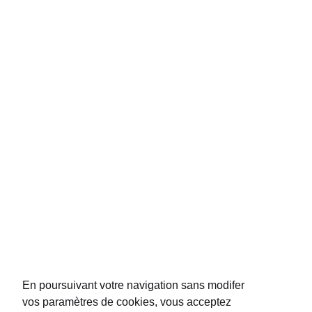
La
Maison Peuch & Besse
, sélectionne depuis 1904 des
vins issus de
propriétés familiales
comme celle qu'elle exploite elle-même à Saint-
Emilion. De
prestigieux vignobles
lui accordent leur conﬁance et lui
permettent de distribuer leur sélection dans les aéroports du monde entier.
La Maison P&B est présente dans les boutiques duty free et les ambassades
de plus de 50 pays.
NOUS CONTACTER
REJOIGNEZ-NOUS
En poursuivant votre navigation sans modifer
vos paramètres de cookies, vous acceptez