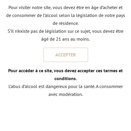
retrouvée entre l’homme et sa vigne permettent à
Pour visiter notre site, vous devez être en âge d’acheter et
nos vins d’exprimer leur quintessence.
de consommer de l’alcool selon la législation de votre pays
de résidence.
S’il n’existe pas de législation sur ce sujet, vous devez être
âgé de 21 ans au moins.
ACCEPTER
Pour accéder à ce site, vous devez accepter ces termes et
conditions.
L’abus d’alcool est dangereux pour la santé. A consommer
avec modération.