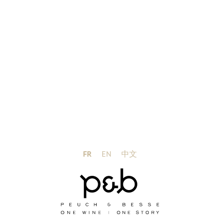
FR
EN
中文
Notre travail de vigneron, axé sur la qualité et le
respect de notre environnement, nous a
naturellement conduit vers l’Agriculture
Biologique et la Biodynamie. Nos vins naturels
sont l’expression pure de notre terroir. La symbiose