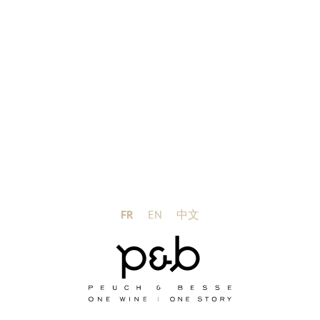
Le château La Courolle est le fruit du travail d’une
FR
EN
中文
famille passionnée par le vin. Pépiniéristes
viticoles depuis plusieurs générations, nous
produisons nos propres plants de vigne et
garantissons ainsi leur traçabilité et leur qualité.
Rien de plus excitant que de suivre les plants de
vigne depuis leur conception jusqu’à la production