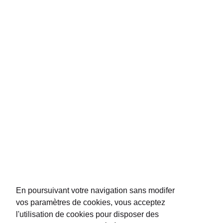
propriétés familiales
comme celle qu'elle exploite elle-même à Saint-
Emilion. De
prestigieux vignobles
lui accordent leur conﬁance et lui
permettent de distribuer leur sélection dans les aéroports du monde entier.
La Maison P&B est présente dans les boutiques duty free et les ambassades
de plus de 50 pays.
NOUS CONTACTER
REJOIGNEZ-NOUS
En poursuivant votre navigation sans modifer
vos paramètres de cookies, vous acceptez
l'utilisation de cookies pour disposer des