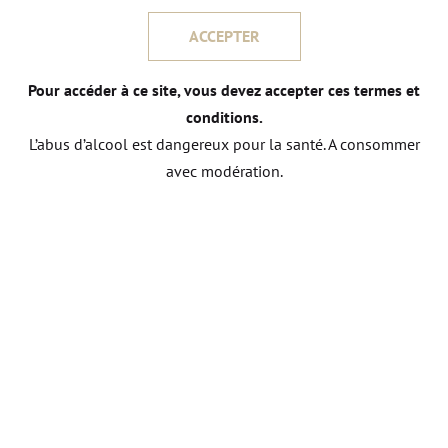
ACCEPTER
Pour accéder à ce site, vous devez accepter ces termes et
conditions.
Bourgogne Aligoté
L’abus d’alcool est dangereux pour la santé. A consommer
DOMAINE MARATRAY DUBREUIL
avec modération.
DÉCOUVRIR